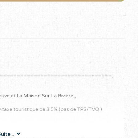
d=====================================,
uve et La Maison Sur La Rivière ,
, +taxe touristique de 3.5% (pas de TPS/TVQ )
uite...