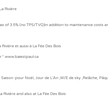
La Rivière
 tax of 3.5% (no TPS/TVQ)in addition to maintenance costs a
 Rivière et aussi à La Fée Des Bois
r.* www.baiestpaul.ca
e Saison :pour Noël, Jour de L’An ,W/E de sky ,Relâche, Pâq
a Rivière and also at La Fée Des Bois