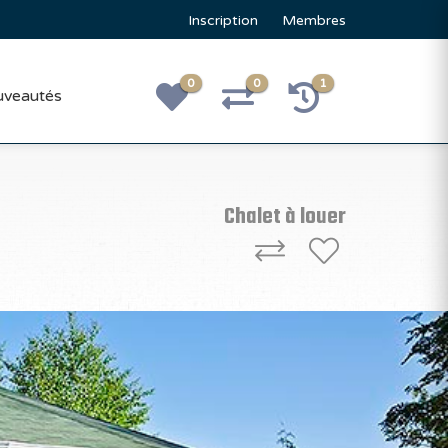
Inscription
Membres
0
0
1
veautés
Chalet à louer