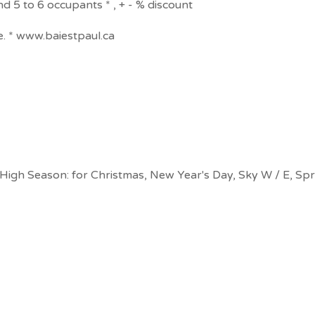
nd 5 to 6 occupants * , + - % discount
. * www.baiestpaul.ca
n High Season: for Christmas, New Year's Day, Sky W / E, Sp