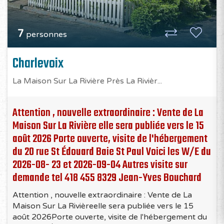
7
personnes
Charlevoix
La Maison Sur La Rivière Près La Rivièr...
Attention , nouvelle extraordinaire : Vente de La
Maison Sur La Rivière elle sera publiée vers le 15
août 2026 Porte ouverte, visite de l'hébergement
du 20 rue St Édouard Baie St Paul Voici les W/E du
2026-08- 23 et 2026-09-04 Autres visite sur
demande tel 418 455 8329 Jean-Yves Bouchard
Attention , nouvelle extraordinaire : Vente de La
Maison Sur La Rivièreelle sera publiée vers le 15
août 2026Porte ouverte, visite de l'hébergement du