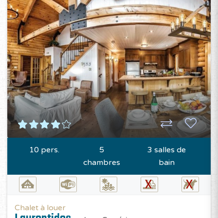
10 pers.
5
3 salles de
chambres
bain
Chalet à louer