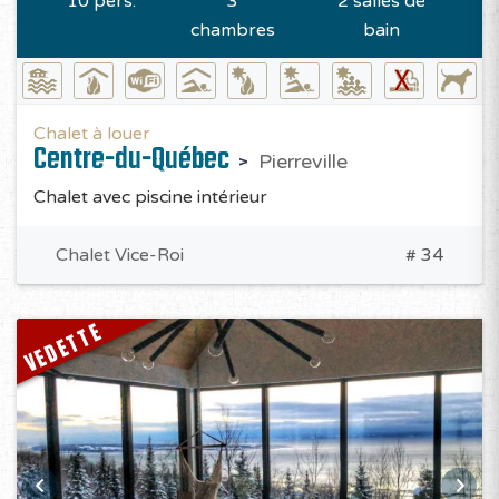
10 pers.
3
2 salles de
chambres
bain
Chalet à louer
Centre-du-Québec
Pierreville
Chalet avec piscine intérieur
Chalet Vice-Roi
# 34
VEDETTE