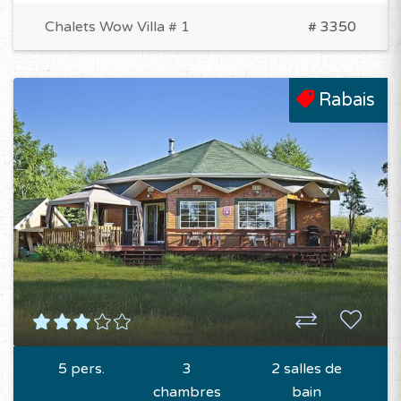
Chalets Wow Villa # 1
# 3350
Rabais
5 pers.
3
2 salles de
chambres
bain