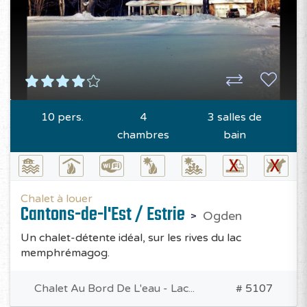
10 pers.
4
3 salles de
chambres
bain
Chalet à louer
Cantons-de-l'Est / Estrie
Ogden
Un chalet-détente idéal, sur les rives du lac
memphrémagog.
Chalet Au Bord De L'eau - Lac...
# 5107