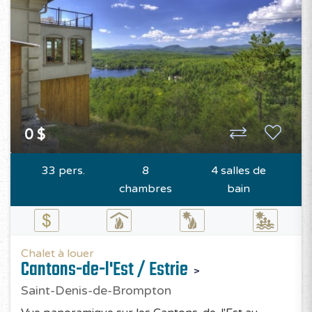
0 $
33 pers.
8
4 salles de
chambres
bain
Chalet à louer
Cantons-de-l'Est / Estrie
Saint-Denis-de-Brompton