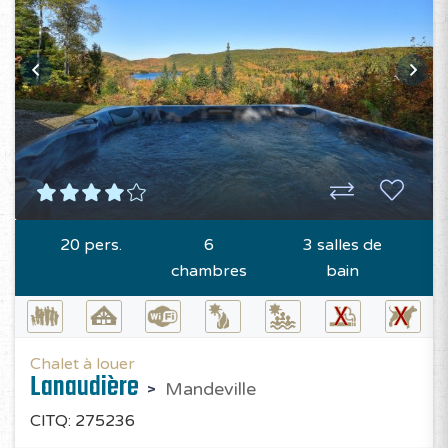
20 pers.
6
3 salles de
chambres
bain
Chalet à louer
Lanaudière
Mandeville
CITQ: 275236