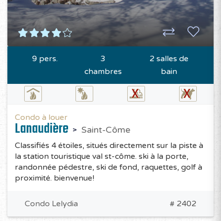
9 pers.
3
2 salles de
chambres
bain
Condo à louer
Lanaudière
Saint-Côme
Classifiés 4 étoiles, situés directement sur la piste à
la station touristique val st-côme. ski à la porte,
randonnée pédestre, ski de fond, raquettes, golf à
proximité. bienvenue!
Condo Lelydia
# 2402