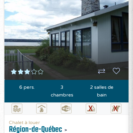
6 pers.
3
2 salles de
chambres
bain
Chalet à louer
Région-de-Québec