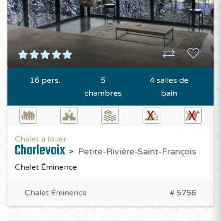
16 pers.
5
4 salles de
chambres
bain
Chalet à louer
Charlevoix
Petite-Rivière-Saint-François
Chalet Éminence
Chalet Éminence
# 5756