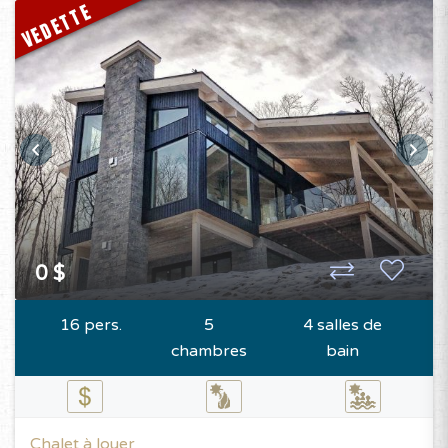
VEDETTE
0 $
16 pers.
5
4 salles de
chambres
bain
Chalet à louer