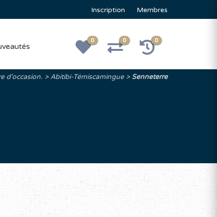
Inscription
Membres
0
0
0
veautés
re d'occasion.
Abitibi-Témiscamingue
Senneterre