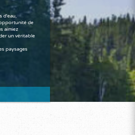
 d'eau,
'opportunité de
us aimiez
er un véritable
des paysages