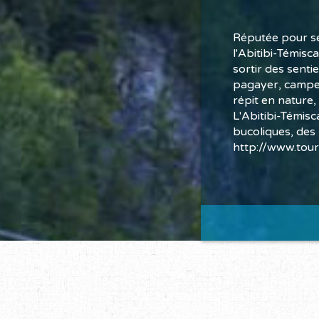
Réputée pour se
l'Abitibi-Témisc
sortir des senti
pagayer, camper
répit en nature, 
L'Abitibi-Témis
bucoliques, des
http://www.tour