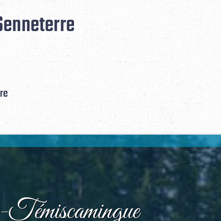
Senneterre
re
i-Témiscamingue