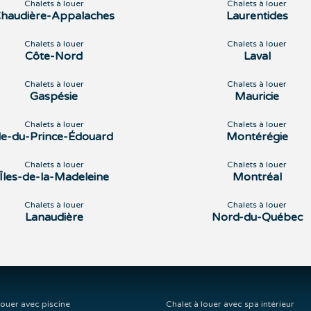
Chalets à louer
Chalets à louer
haudière-Appalaches
Laurentides
Chalets à louer
Chalets à louer
Côte-Nord
Laval
Chalets à louer
Chalets à louer
Gaspésie
Mauricie
Chalets à louer
Chalets à louer
Île-du-Prince-Édouard
Montérégie
Chalets à louer
Chalets à louer
Îles-de-la-Madeleine
Montréal
Chalets à louer
Chalets à louer
Lanaudière
Nord-du-Québec
louer avec piscine
Chalet à louer avec spa intérieur