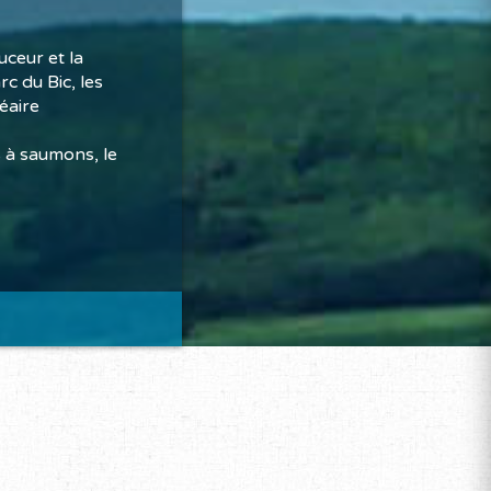
uceur et la
c du Bic, les
néaire
s à saumons, le