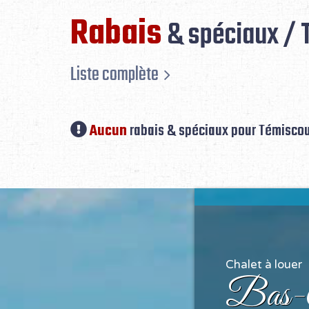
Rabais
& spéciaux / 
Liste complète
Aucun
rabais & spéciaux pour Témisco
Chalet à louer
Bas-S