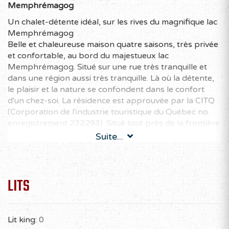
Memphrémagog
Un chalet-détente idéal, sur les rives du magnifique lac
Memphrémagog
Belle et chaleureuse maison quatre saisons, très privée
et confortable, au bord du majestueux lac
Memphrémagog. Situé sur une rue très tranquille et
dans une région aussi très tranquille. Là où la détente,
le plaisir et la nature se confondent dans le confort
d'un chez-soi. La résidence est approuvée par la CITQ
(Corporation de l'industrie touristique du Québec no.
enregistrement 232293). Situé tout près de la frontière
américaine, dans la municipalité d’Ogden, cet espace
Suite...
vous offre notamment :
SURVOL DES CARACTÉRISTIQUES-CLÉS
Bord de l'eau dans une petite baie tranquille avec
LITS
fond de sable
4 chambres à coucher, plus deux sofa-lits
Cuisine toute équipée, foyer, Spa/Jacuzzi, table de
Lit king:
0
billard, Cinéma maison et télé HD