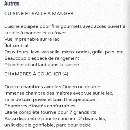
Autres
Trampoline
Jeux divers tels : pétanque, croquet, badminton
CUISINE ET SALLE À MANGER
Parc pour enfant - "playpen"
Et encore plus...
Cuisine équipée pour fins gourmets avec accès ouvert à
la salle à manger et au foyer
http://www.youtube.com/watch?
Vue imprenable sur le lac
v=x2kXI5DGm2I&feature=youtu.be
Îlot central
Les Cantons-de-l’Est : paysage et culture
Deux fours, lave-vaisselle, micro-ondes, grille-pain, etc.
Beaucoup d'espace de rangement
À moins d’une heure de Montréal, les Cantons-de-l’Est
Plancher chauffant dans la cuisine
longent la frontière des États-Unis sur plus de 300 km
au sud est de la province du Québec.
CHAMBRES À COUCHER (4)
C’est un secteur de villégiature recherché à cause de
Quatre chambres avec lits Queen ou double
ces grands espaces naturels, ses paysages à couper le
Immense chambre des maîtres avec vue sur le lac,
souffle, son héritage culturel anglophone façon
salle de bain privée et bain thérapeutique
Nouvelle-Angleterre, et sa gastronomie régionale.
Chambres d'invités confortables
Pour les amateurs de plein air, la région Cantons-de-
Literie complète fournie pour 7 grands lits
l’Est est un incontournable. Que ce soit pour ces
Aussi disponible pour le coucher : 2 divans-lits,
nombreux circuits de vélo, randonnée pédestre,
un lit double gonflable, parc pour bébé
raquette ou ski de fond, pour ces lacs et ces