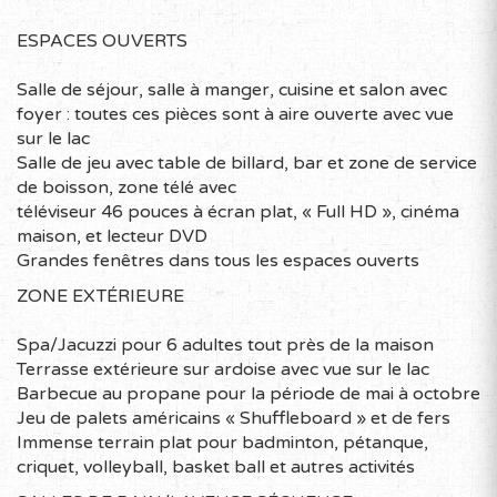
montagnes, la région saura vous enchanter hiver
ESPACES OUVERTS
comme été.
Avec plus de 130 festivals, plusieurs événements et un
Salle de séjour, salle à manger, cuisine et salon avec
nombre important d’artistes et de salles de spectacles,
foyer : toutes ces pièces sont à aire ouverte avec vue
la région est une réelle référence au Québec pour le
sur le lac
dynamisme de ses communautés.
Salle de jeu avec table de billard, bar et zone de service
Nos charmantes campagnes révèlent aussi de
de boisson, zone télé avec
nombreux trésors. Des granges rondes, des croix de
téléviseur 46 pouces à écran plat, « Full HD », cinéma
chemins et certains des plus anciens ponts couverts du
maison, et lecteur DVD
Québec sont des particularités propres à la région que
Grandes fenêtres dans tous les espaces ouverts
vous croiserez tout au long de votre parcours. Une
ZONE EXTÉRIEURE
route touristique signalisée, nommée Le Chemin des
Cantons, vous donne ainsi rendez-vous avec deux
Spa/Jacuzzi pour 6 adultes tout près de la maison
siècles d’histoire en vous faisant suivre les empreintes
Terrasse extérieure sur ardoise avec vue sur le lac
que les Américains, Loyalistes, Irlandais et Écossais ont
Barbecue au propane pour la période de mai à octobre
léguées à la région.
Jeu de palets américains « Shuffleboard » et de fers
Pour en savoir plus, visitez le site de l’association
Immense terrain plat pour badminton, pétanque,
touristique régionale de l’Estrie :
criquet, volleyball, basket ball et autres activités
www.cantonsdelest.com