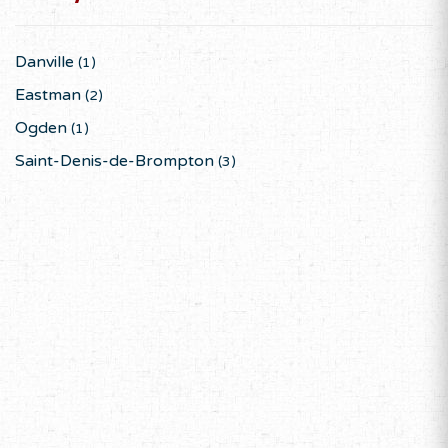
Danville
(1)
DÉCEMBRE 2026
Eastman
(2)
D
L
M
M
J
V
S
Ogden
(1)
1
2
3
4
5
Saint-Denis-de-Brompton
(3)
6
7
8
9
10
11
12
13
14
15
16
17
18
19
20
21
22
23
24
25
26
27
28
29
30
31
JANVIER 2027
D
L
M
M
J
V
S
1
2