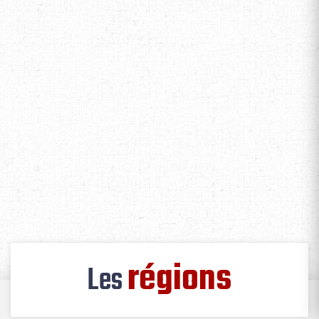
3
4
5
6
7
8
9
10
11
12
13
14
15
16
17
18
19
20
21
22
23
24
25
26
27
28
29
30
31
FÉVRIER 2027
D
L
M
M
J
V
S
1
2
3
4
5
6
7
8
9
10
11
12
13
14
15
16
17
18
19
20
21
22
23
24
25
26
27
28
régions
Les