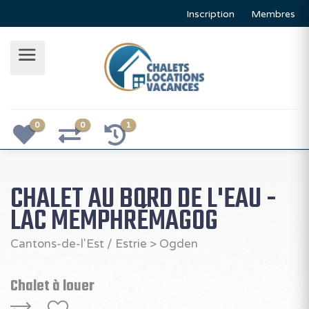
Inscription
Membres
0
0
1
CHALET AU BORD DE L'EAU -
LAC MEMPHRÉMAGOG
Cantons-de-l'Est / Estrie
>
Ogden
Chalet à louer