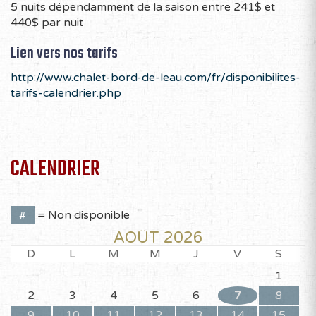
5 nuits dépendamment de la saison entre 241$ et
440$ par nuit
Lien vers nos tarifs
http://www.chalet-bord-de-leau.com/fr/disponibilites-
tarifs-calendrier.php
CALENDRIER
#
= Non disponible
AOÛT 2026
D
L
M
M
J
V
S
1
2
3
4
5
6
7
8
9
10
11
12
13
14
15