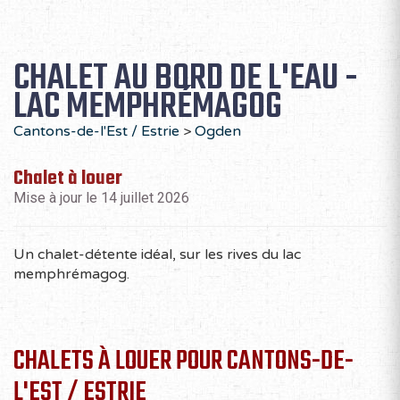
D
L
M
M
J
V
S
1
2
3
CHALET AU BORD DE L'EAU -
4
5
6
7
8
9
10
LAC MEMPHRÉMAGOG
11
12
13
14
15
16
17
18
19
20
21
22
23
24
Cantons-de-l'Est / Estrie
>
Ogden
25
26
27
28
29
30
31
Chalet à louer
Mise à jour le 14 juillet 2026
NOVEMBRE 2026
Un chalet-détente idéal, sur les rives du lac
D
L
M
M
J
V
S
memphrémagog.
1
2
3
4
5
6
7
8
9
10
11
12
13
14
15
16
17
18
19
20
21
CHALETS À LOUER POUR CANTONS-DE-
22
23
24
25
26
27
28
L'EST / ESTRIE
29
30