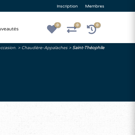
Inscription
Membres
0
0
0
veautés
occasion.
Chaudière-Appalaches
Saint-Théophile