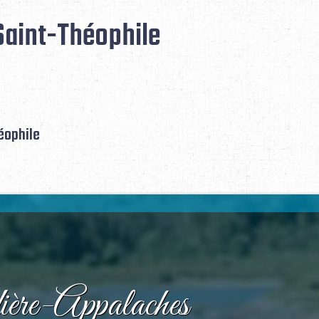
Saint-Théophile
éophile
ère-Appalaches