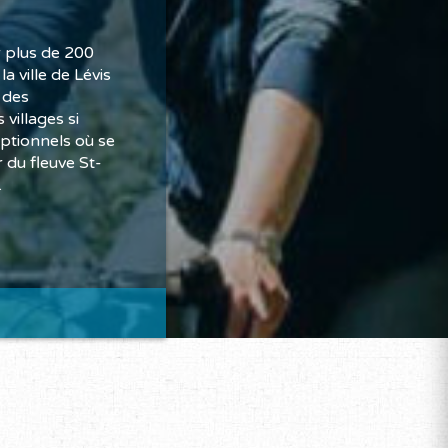
r plus de 200
a ville de Lévis
e des
villages si
ptionnels où se
 du fleuve St-
.