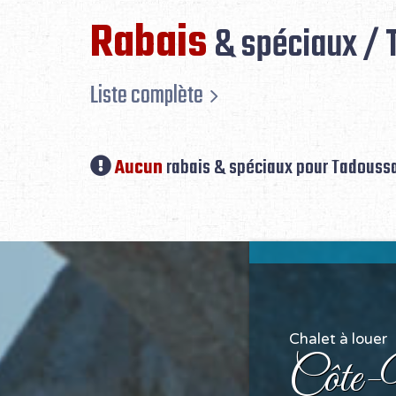
Rabais
& spéciaux / 
Liste complète
Aucun
rabais & spéciaux pour Tadouss
Chalet à louer
Côte-