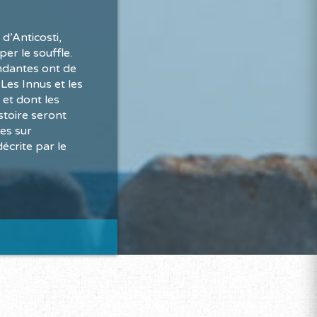
 d’Anticosti,
er le souffle.
ondantes ont de
Les Innus et les
 et dont les
stoire seront
es sur
décrite par le