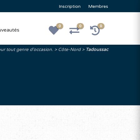
Inscription
Membres
0
0
0
veautés
our tout genre d'occasion.
Côte-Nord
Tadoussac