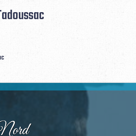
Tadoussac
ac
Nord