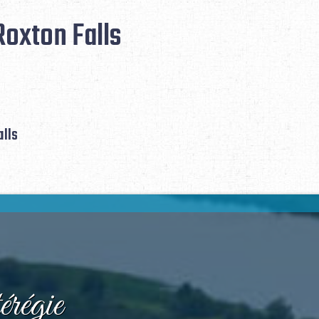
Roxton Falls
alls
régie