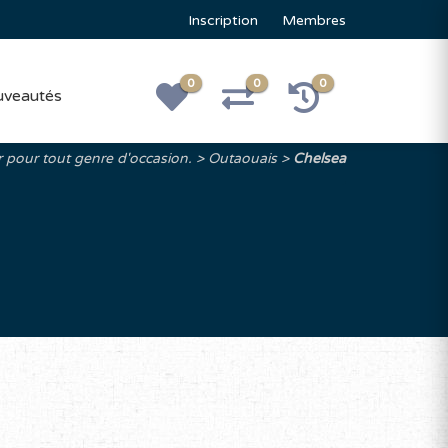
Inscription
Membres
0
0
0
veautés
r pour tout genre d'occasion.
Outaouais
Chelsea