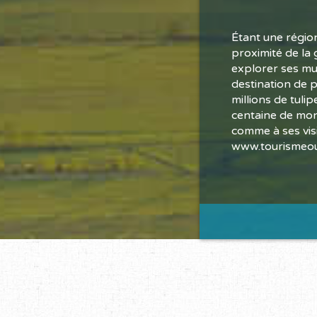
Étant une région
proximité de la 
explorer ses mul
destination de 
millions de tulip
centaine de mont
comme à ses visi
www.tourismeou