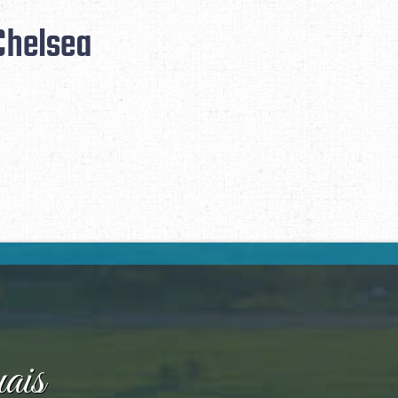
Chelsea
ais