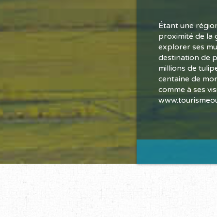
Étant une région
proximité de la 
explorer ses mul
destination de 
millions de tulip
centaine de mont
comme à ses visi
www.tourismeou