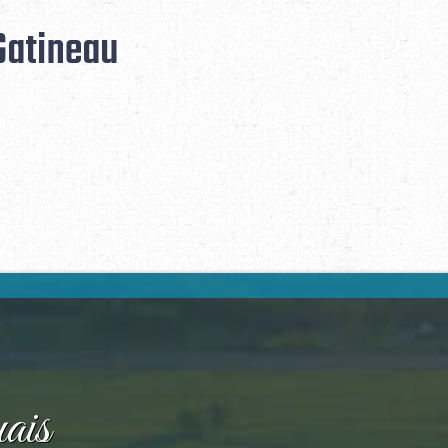
Gatineau
ais