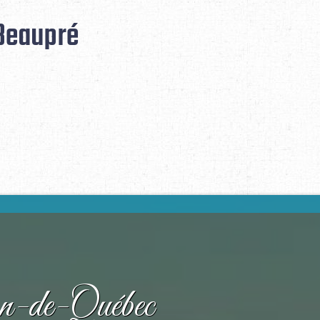
Beaupré
n-de-Québec