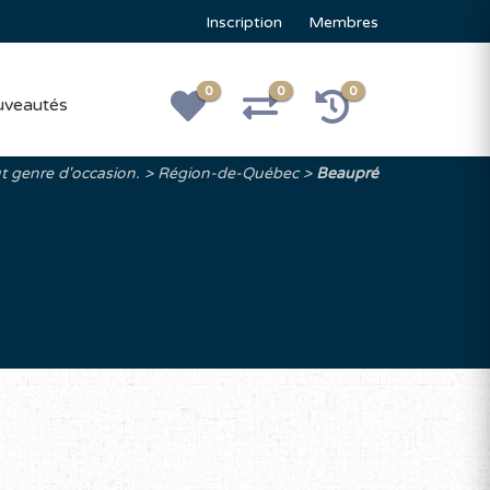
Inscription
Membres
0
0
0
veautés
t genre d'occasion.
Région-de-Québec
Beaupré