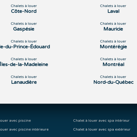
Chalets à louer
Chalets à louer
Côte-Nord
Laval
Chalets à louer
Chalets à louer
Gaspésie
Mauricie
Chalets à louer
Chalets à louer
Île-du-Prince-Édouard
Montérégie
Chalets à louer
Chalets à louer
Îles-de-la-Madeleine
Montréal
Chalets à louer
Chalets à louer
Lanaudière
Nord-du-Québec
louer avec piscine
Chalet à louer avec spa intérieur
louer avec piscine intérieure
Chalet à louer avec spa extérieur