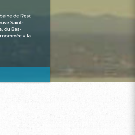
baine de l?est
euve Saint-
e, du Bas-
surnommée « la