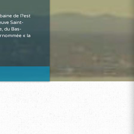
baine de l?est
euve Saint-
e, du Bas-
surnommée « la