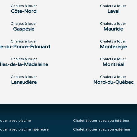
Chalets à louer
Chalets à louer
Côte-Nord
Laval
Chalets à louer
Chalets à louer
Gaspésie
Mauricie
Chalets à louer
Chalets à louer
Île-du-Prince-Édouard
Montérégie
Chalets à louer
Chalets à louer
Îles-de-la-Madeleine
Montréal
Chalets à louer
Chalets à louer
Lanaudière
Nord-du-Québec
louer avec piscine
Chalet à louer avec spa intérieur
louer avec piscine intérieure
Chalet à louer avec spa extérieur