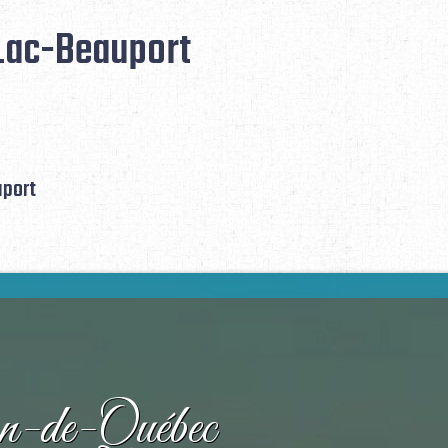
Lac-Beauport
uport
n-de-Québec